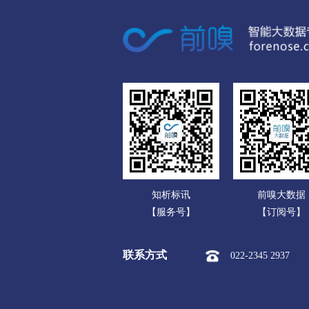
数码电脑公司
道路减速设备
护栏、护栏
家用电器公司
汽车锁
防盗器
倒车雷
通信产品公司
防滑链
轮胎压力检测系统
办公文教公司
头枕、腰垫
安全带护肩
运动、休闲公司
迎宾踏板、脚踏板
其他汽
食品饮料公司
泥板
轮眉
汽车天线
玩具公司
检测台
试验台
定位仪
知析标讯
前嗅大数据
传媒广电公司
扒胎机
密封胶
烤漆房
【服务号】
【订阅号】
化工公司
制动液
焊接设备
釉
联系方式
022-2345 2937
冶金矿产公司
洗车工具
打蜡机
工具
橡胶塑料公司
摩托车传动系统零件
摩托