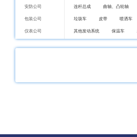
安防公司
连杆总成
曲轴、凸轮轴
包装公司
垃圾车
皮带
喷洒车
仪表公司
其他发动系统
保温车
印刷公司
离合器
减速器总成
变
环保公司
分动器
刹车蹄、刹车片
纸业公司
转向机总成
转向盘
助
加工公司
平衡块
缓冲器
轮辋、
服装内衣公司
大灯、前照灯
转向灯、角
鞋包配饰公司
农用车轮胎
工程机械轮胎
礼品工艺品公司
扶手、把手、拉手
中网
家居日用品公司
行李架
排气管
冲压件