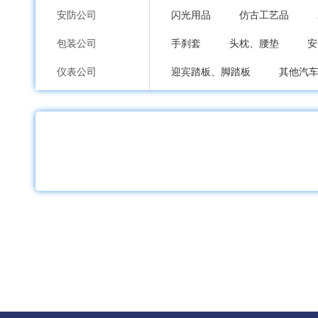
安防公司
闪光用品
仿古工艺品
包装公司
手刹套
头枕、腰垫
安
仪表公司
迎宾踏板、脚踏板
其他汽
印刷公司
手机来电闪
礼品盒
其
环保公司
微型盆景
其他盆景
纸业公司
加工公司
服装内衣公司
鞋包配饰公司
礼品工艺品公司
家居日用品公司