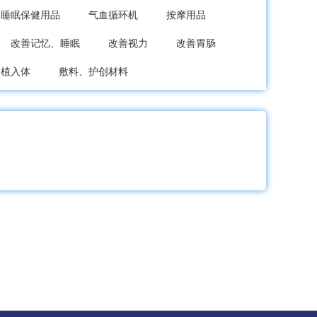
睡眠保健用品
气血循环机
按摩用品
改善记忆、睡眠
改善视力
改善胃肠
及植入体
敷料、护创材料
诊察设备
监护设备
治疗设备
医用车、床、台
其它未分类
械
其他医疗器具
医药盒
医药瓶
药用粉碎机械
药品包装机械
切药机
粉剂设备
口服液制药设备