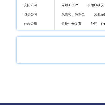
安防公司
家用血压计
家用血糖仪
包装公司
急救箱、急救包
其他保
仪表公司
促进生长发育
补钙、补
印刷公司
导管、介入性材料
手术
环保公司
检验分析设备
手术专用
纸业公司
医疗设备配附件
医用器
加工公司
医药袋
医药软管
服装内衣公司
铝塑包装机
压片机
鞋包配饰公司
其他制药设备
炒药机
礼品工艺品公司
家居日用品公司