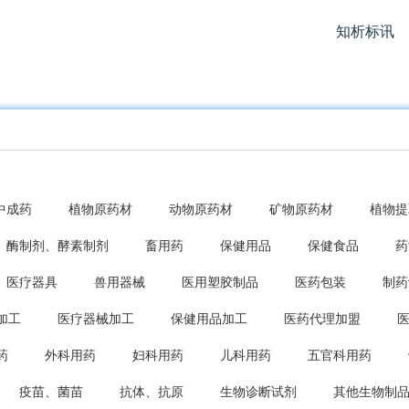
知析标讯
中成药
植物原药材
动物原药材
矿物原药材
植物提
酶制剂、酵素制剂
畜用药
保健用品
保健食品
药
医疗器具
兽用器械
医用塑胶制品
医药包装
制药
加工
医疗器械加工
保健用品加工
医药代理加盟
药
外科用药
妇科用药
儿科用药
五官科用药
疫苗、菌苗
抗体、抗原
生物诊断试剂
其他生物制