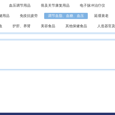
血压调节用品
骨及关节康复用品
电子脉冲治疗仪
健用品
免疫抗疲劳
调节血脂、血糖、血压
延缓衰老
血
护肝、养肾
美容食品
其他保健食品
人造器官
卫生用品
一次性医用耗材
其他医用材料
医护辅助设备
设备
消毒灭菌设备
牵引、矫正设备
康复理疗设备
皿
通用医疗器具
手术器械
注射穿刺器械
中医器
其他医药包装
原料药设备及机械
饮片机械
制剂机械
胶囊充填机
制丸机
包衣机
滴丸机
糖衣机