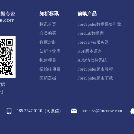
知析标讯
前嗅产品
标讯首页
ForeSpider数据采集引擎
会员购买
ForeLib数据库
数据定制
ForeServer服务器
知析企业库
KSP脚本语言
拟建项目
AI舆情监控系统
招拍挂项目
ForeSpider爬虫教程
医药器械
ForeSpider爬虫下载
数据
号】
185 2247 0110（同微信）
business@forenose.com