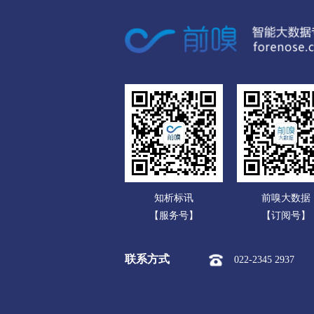
广东
市本级
红旗区
卫滨区
广西
新乡经开区
新乡市平原示
海南
焦作
重庆
市本级
解放区
中站区
四川
孟州市
贵州
濮阳
云南
市本级
华龙区
清丰县
知析标讯
前嗅大数据
西藏
许昌
【服务号】
【订阅号】
陕西
市本级
魏都区
建安区
联系方式
022-2345 2937
甘肃
漯河
青海
市本级
源汇区
郾城区