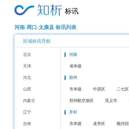
标讯
河南-周口-太康县 标讯列表
区域标讯导航
北京
河南
天津
省本级
河北
郑州
山西
市本级
中原区
二七区
内蒙古
郑州航空港区
巩义市
辽宁
开封
吉林
市本级
龙亭区
顺河回