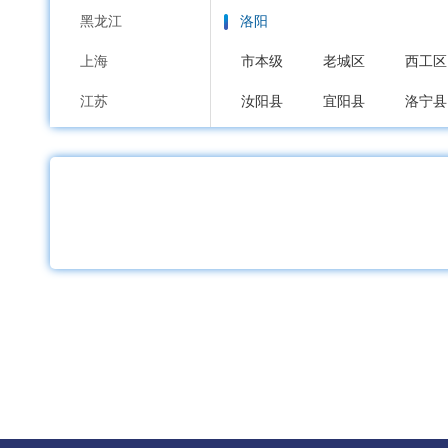
黑龙江
洛阳
上海
市本级
老城区
西工区
江苏
汝阳县
宜阳县
洛宁县
浙江
平顶山
安徽
市本级
新华区
卫东区
福建
舞钢市
汝州市
江西
安阳
山东
市本级
文峰区
北关区
河南
鹤壁
湖北
市本级
鹤山区
山城区
湖南
新乡