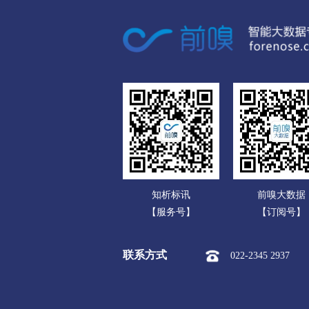
广东
黔东南苗族侗族
广西
市本级
凯里市
黄平县
海南
榕江县
从江县
雷山县
重庆
黔南布依族苗族
四川
市本级
都匀市
福泉市
贵州
三都水族自治县
云南
知析标讯
前嗅大数据
西藏
【服务号】
【订阅号】
陕西
联系方式
022-2345 2937
甘肃
青海