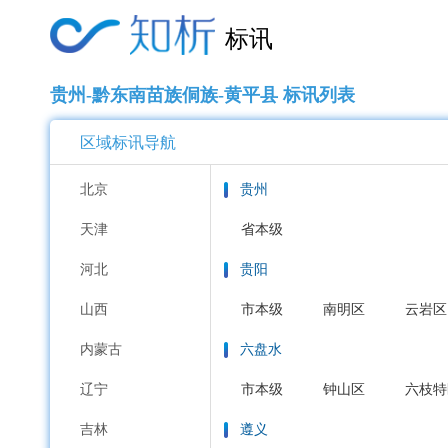
标讯
贵州-黔东南苗族侗族-黄平县 标讯列表
区域标讯导航
北京
贵州
天津
省本级
河北
贵阳
山西
市本级
南明区
云岩区
内蒙古
六盘水
辽宁
市本级
钟山区
六枝特
吉林
遵义