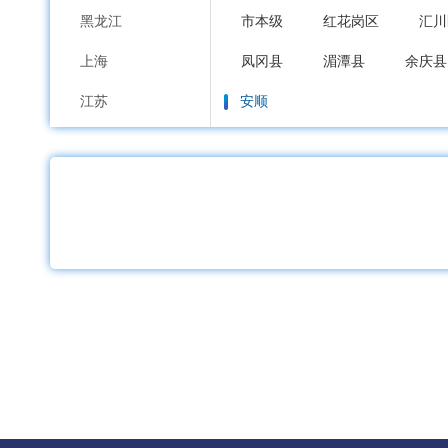
黑龙江
市本级
红花岗区
汇川
上海
凤冈县
湄潭县
余庆县
江苏
安顺
浙江
市本级
西秀区
平坝区
安徽
毕节
福建
市本级
七星关区
大方
江西
铜仁
山东
市本级
碧江区
万山区
河南
沿河土家族自治县
松桃苗
湖北
黔西南布依族苗族
湖南
市本级
兴义市
兴仁市