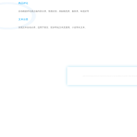
商品评论
自动根据评论观点做内容分类、情感识别，例如物流类、服务类、味道好等
文本分类
实现文本自动分类，适用于留言、投诉等短文本及新闻、小说等长文本。
这个包装很像手机产品，因此从外观上给予买家一种科技感。包装内部的陈列，也具有一种简洁的3c制品感。刀架设计非常棒，这次的产品采用磁力贴合，很高雅，很有艺术感、科技感，握持也很方便，并且易于清理。「云感设计」简直是福音，从前用五层刀片虽然快但是很容易刮伤皮肤，这次的小云刀不仅顺畅，还不容易伤害皮肤，2片刀架还能如此干净利落，令我感到惊喜。要说缺点这个刀架很